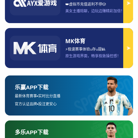
将继续作为本届赛事的焦点。德国作为东道主，拥有强大的
主场优势和稳定的球队阵容，他们的实力不容小觑。虽然近
年来德国队经历了一些起伏，但凭借其历史悠久的足球传统
和优秀的青训体系，他们依然是夺冠的热门。
法国队自2018年世界杯夺冠以来，实力可谓达到巅峰。如
今，他们依旧保持着强大的阵容深度，拥有世界级球员如姆
巴佩、博格巴等。法国队的防守体系和进攻火力结合得天衣
无缝，预计他们将在2024年欧洲杯中再次发挥强劲的竞争
力。法国足球的整体性和年轻球员的冲击力使得他们成为任
何对手都难以忽视的劲旅。
西班牙作为2010年世界杯和2008、2012年欧洲杯的冠军，
依然是欧洲杯赛场上的强队之一。西班牙的传控足球风格是
他们的招牌，尽管近几年他们的表现略有波动，但年轻一代
如佩德里和加维的崛起为球队带来了新的活力。西班牙的技
术流打法和高压防守将成为他们争冠的重要武器。