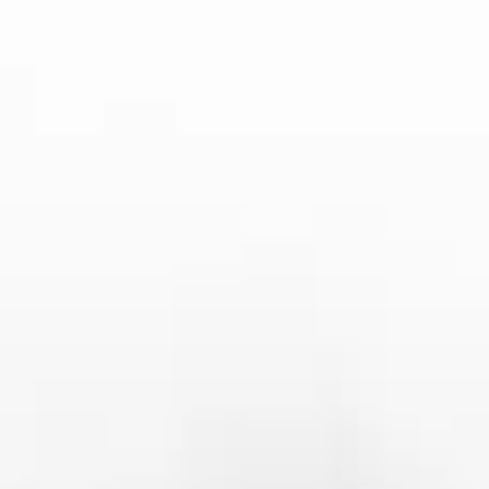
为球队注入新鲜血液，提升球队的整体水平；另一方面，这
也为球队带来了更多战术选择。对于教练来说，如何利用这
些年轻球员的潜力，结合老将的经验，形成强大的阵容，是
一大考验。
4、球迷热情与赛事文化
欧洲杯不仅是一场足球比赛，更是一种文化的展现。对于球
迷而言，赛事的意义远超竞技本身。每当欧洲杯开赛，各个
国家的球迷便会涌向赛场，或者聚集在大屏幕前，欢声雷
动，气氛热烈。无论是德国队的主场优势，还是西班牙球迷
的激情，欧洲杯总能点燃整个欧洲的足球热情。
此外，随着社交媒体和网络直播的普及，球迷们的互动方式
也变得更加丰富和多样化。球迷不仅可以在赛场上支持自己
的球队，还能通过各种平台参与到赛事的讨论和分析中，形
成更为广泛的交流与互动。球迷们的热情与赛事的紧张气氛
相得益彰，创造出一种独特的足球文化。
此外，欧洲杯还将进一步促进各国之间的文化交流。无论是
球迷们身穿的球队球衣，还是当地的饮食、音乐和艺术，都