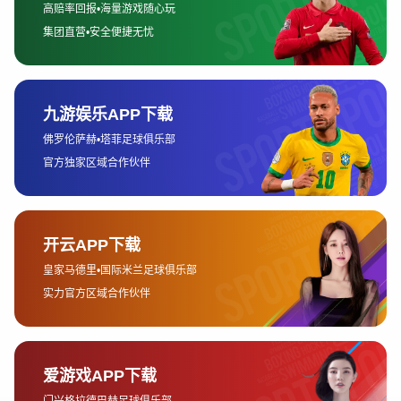
2、崛起的新兴球队与黑马之争
尽管传统强队占据主导地位，但每届欧洲杯总有几支新兴球
队或黑马崭露头角，2024年也不例外。比利时、荷兰等队
已经具备了强劲的实力，他们在过去几年不断磨练，尤其是
在进攻端，拥有如德布劳内、卢卡库等世界级球员。比利时
的黄金一代是否能够在2024年欧洲杯实现突破，是球迷们
最为期待的看点之一。
九游赛事直播
此外，葡萄牙也是一个不容忽视的球队。尽管他们在过去几
年稍显低调，但拥有C罗这样的超级巨星，以及一批年轻球
员的加入，葡萄牙的整体实力得到了显著提升。葡萄牙的防
守与进攻体系的平衡，使得他们有能力在欧洲杯赛场上与传
统强队抗衡，甚至争夺冠军。
除了这些传统强队之外，像克罗地亚、瑞士等队也可能会成
为潜在的黑马。克罗地亚凭借2018年世界杯的精彩表现，
已经证明了他们的实力，他们的老将与年轻球员的结合将成
为一大看点。瑞士近年来的稳定表现，也让他们成为了欧洲